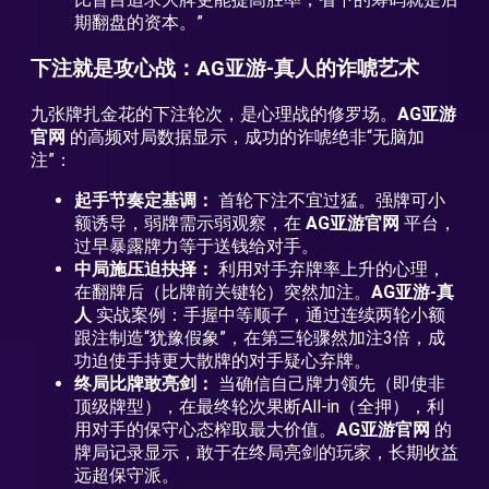
期翻盘的资本。”
下注就是攻心战：AG亚游-真人的诈唬艺术
九张牌扎金花的下注轮次，是心理战的修罗场。
AG亚游
官网
的高频对局数据显示，成功的诈唬绝非“无脑加
注”：
起手节奏定基调：
首轮下注不宜过猛。强牌可小
额诱导，弱牌需示弱观察，在
AG亚游官网
平台，
过早暴露牌力等于送钱给对手。
中局施压迫抉择：
利用对手弃牌率上升的心理，
在翻牌后（比牌前关键轮）突然加注。
AG亚游-真
人
实战案例：手握中等顺子，通过连续两轮小额
跟注制造“犹豫假象”，在第三轮骤然加注3倍，成
功迫使手持更大散牌的对手疑心弃牌。
终局比牌敢亮剑：
当确信自己牌力领先（即使非
顶级牌型），在最终轮次果断All-in（全押），利
用对手的保守心态榨取最大价值。
AG亚游官网
的
牌局记录显示，敢于在终局亮剑的玩家，长期收益
远超保守派。