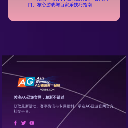
口、核心游戏与百家乐技巧指南
关注AG亚游官网，精彩不错过
获取最新活动、赛事资讯与专属福利，尽在AG亚游官网官方
社交平台。