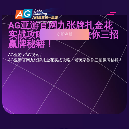
AG亚游官网九张牌扎金花
实战攻略：老玩家教你三招
立即注册
赢牌秘籍！
AG亚游
AG视讯
/
/
AG亚游官网九张牌扎金花实战攻略：老玩家教你三招赢牌秘籍！