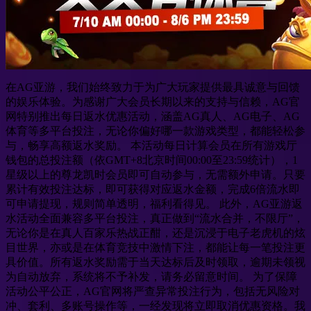
在AG亚游，我们始终致力于为广大玩家提供最具诚意与回馈
的娱乐体验。为感谢广大会员长期以来的支持与信赖，AG官
网特别推出每日返水优惠活动，涵盖AG真人、AG电子、AG
体育等多平台投注，无论你偏好哪一款游戏类型，都能轻松参
与，畅享高额返水奖励。 本活动每日计算会员在所有游戏厅
钱包的总投注额（依GMT+8北京时间00:00至23:59统计），1
星级以上的尊龙凯时会员即可自动参与，无需额外申请。只要
累计有效投注达标，即可获得对应返水金额，完成6倍流水即
可申请提现，规则简单透明，福利看得见。 此外，AG亚游返
水活动全面兼容多平台投注，真正做到“流水合并，不限厅”，
无论你是在真人百家乐热战正酣，还是沉浸于电子老虎机的炫
目世界，亦或是在体育竞技中激情下注，都能让每一笔投注更
具价值。所有返水奖励需于当天达标后及时领取，逾期未领视
为自动放弃，系统将不予补发，请务必留意时间。 为了保障
活动公平公正，AG官网将严查异常投注行为，包括无风险对
冲、套利、多账号操作等，一经发现将立即取消优惠资格。我