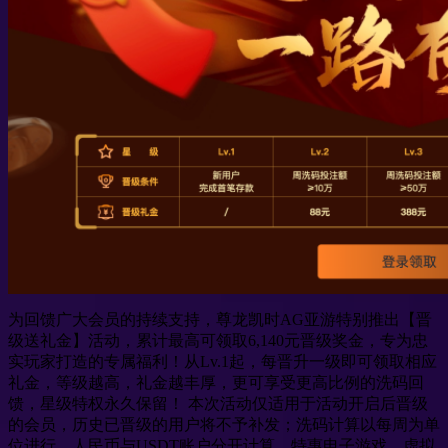
为回馈广大会员的持续支持，尊龙凯时AG亚游特别推出【晋
级送礼金】活动，累计最高可领取6,140元晋级奖金，专为忠
实玩家打造的专属福利！从Lv.1起，每晋升一级即可领取相应
礼金，等级越高，礼金越丰厚，更可享受更高比例的洗码回
馈，星级特权永久保留！ 本次活动仅适用于活动开启后晋级
的会员，历史已晋级的用户将不予补发；洗码计算以每周为单
位进行，人民币与USDT账户分开计算，特惠电子游戏、虚拟