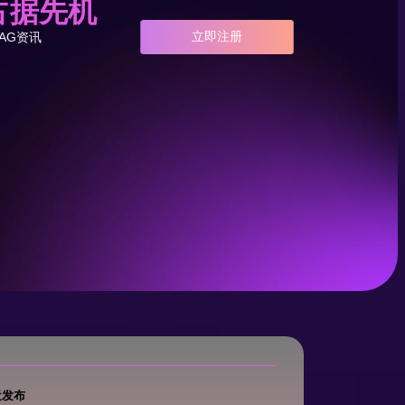
占据先机
立即注册
AG资讯
近发布