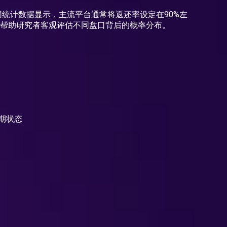
网统计数据显示，主流平台通常将返还率设定在90%左
帮助研究者客观评估不同盘口背后的概率分布。
期状态