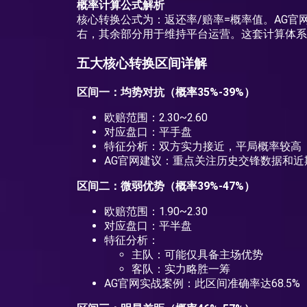
概率计算公式解析
核心转换公式为：返还率/赔率=概率值。AG官
右，其余部分用于维持平台运营。这套计算体系
五大核心转换区间详解
区间一：均势对抗（概率35%-39%）
欧赔范围：2.30~2.60
对应盘口：平手盘
特征分析：双方实力接近，平局概率较高
AG官网建议：重点关注历史交锋数据和近
区间二：微弱优势（概率39%-47%）
欧赔范围：1.90~2.30
对应盘口：平半盘
特征分析：
主队：可能仅具备主场优势
客队：实力略胜一筹
AG官网实战案例：此区间准确率达68.5%