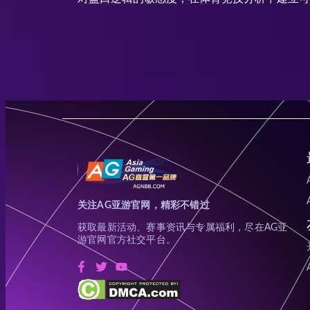
关注AG亚游官网，精彩不错过
获取最新活动、赛事资讯与专属福利，尽在AG亚
游官网官方社交平台。