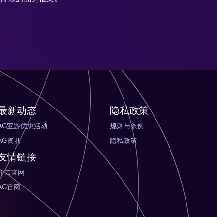
最新动态
隐私政策
AG亚游优惠活动
规则与条例
AG资讯
隐私政策
友情链接
开云官网
AG官网