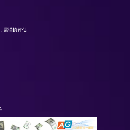
，需谨慎评估
右