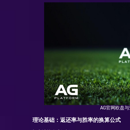
AG官网欧盘
理论基础：返还率与胜率的换算公式