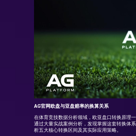
AG官网欧盘与亚盘赔率的换算关系
在体育竞技数据分析领域，欧亚盘口转换原理一
通过大量实战案例分析，发现掌握这套转换体系
析五大核心转换区间及其实际应用策略。