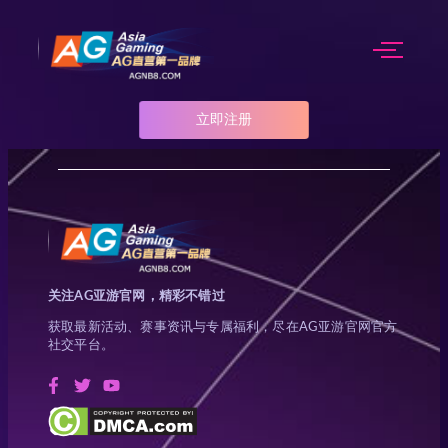
立即注册
关注AG亚游官网，精彩不错过
获取最新活动、赛事资讯与专属福利，尽在AG亚游官网官方
社交平台。