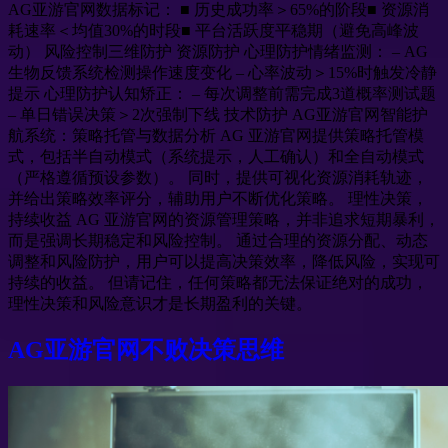
AG亚游官网数据标记： ■ 历史成功率＞65%的阶段■ 资源消
耗速率＜均值30%的时段■ 平台活跃度平稳期（避免高峰波
动） 风险控制三维防护 资源防护 心理防护情绪监测： – AG
生物反馈系统检测操作速度变化 – 心率波动＞15%时触发冷静
提示 心理防护认知矫正： – 每次调整前需完成3道概率测试题
– 单日错误决策＞2次强制下线 技术防护 AG亚游官网智能护
航系统：策略托管与数据分析 AG 亚游官网提供策略托管模
式，包括半自动模式（系统提示，人工确认）和全自动模式
（严格遵循预设参数）。 同时，提供可视化资源消耗轨迹，
并给出策略效率评分，辅助用户不断优化策略。 理性决策，
持续收益 AG 亚游官网的资源管理策略，并非追求短期暴利，
而是强调长期稳定和风险控制。 通过合理的资源分配、动态
调整和风险防护，用户可以提高决策效率，降低风险，实现可
持续的收益。 但请记住，任何策略都无法保证绝对的成功，
理性决策和风险意识才是长期盈利的关键。
AG亚游官网不败决策思维