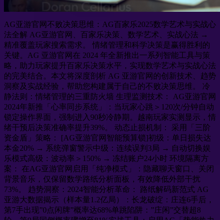
AG亚游官网不败决策思维：AG百家乐2025数学艺术与实战心
法全解 AG亚游官网、百家乐决策、数学艺术、实战心法 →
精准覆盖玩家搜索需求。 情绪管理和科学决策是赢得胜利的
关键。AG 亚游官网在 2024 年全新推出一系列智能工具与策
略，助力玩家提升百家乐决策水平，实现数学艺术与实战心法
的完美结合。本文将深度剖析 AG 亚游官网的创新技术、趋势
洞察及实战经验，帮助您构建属于自己的不败决策思维。 冷
静法则：情绪管理的三重防火墙 生理监测技术： AG亚游官网
2024年新推「心率同步系统」：当玩家心跳＞120次/分钟自动
锁定操作界面，强制进入90秒冷静期。越南玩家实测显示，情
绪干预后决策准确率提升39%。 动态止损机制： 采用「三阶
资金盾」策略： [AG亚游官网智能预算锁]初级：单日损失达
本金20% → 系统弹窗警示中级：连续误判3局 → 自动切换娱
乐模式高级：波动率＞150% → 冻结账户24小时 环境隔离方
案： 在AG亚游官网启用「纯净模式」：隐藏聊天窗口、关闭
背景音乐，仅保留数学路纸分析面板，有效降低外部干扰
73%。 趋势洞察：2024智能分析革命： 路纸解码新范式 AG
亚游大数据揭示（样本量1.2亿局）：长龙破绽：庄连6手后，
第7手出现”0点闲牌”概率达68%单跳陷阱：”庄闲”交替超8