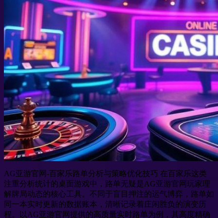
AG亚游官网-百家乐路单分析与策略优化技巧 在百家乐这类
注重分析统计的桌面游戏中，路单无疑是AG亚游官网玩家理
解牌局动态的核心工具。不同于盲目押注的运气博弈，路单如
同一本实时更新的数据账本，清晰记录着庄闲胜负的演变历
程。以AG亚游官网提供的高质量实时路单为例，其高度精确