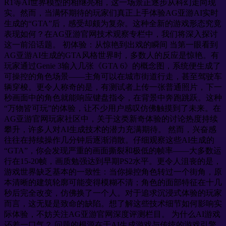
R1等AI世界模型的相继亮相，这一场景正逐步从科幻走向现
实。然而，当满怀期待的玩家们真正上手体验AG亚游AI实时
生成的“GTA”后，感受却颇为复杂。这种全新的游戏形态究竟
表现如何？在AG亚游官网技术观察专栏中，我们将深入探讨
这一前沿话题。 初体验：从惊艳到出戏的瞬间 当第一眼看到
AG亚游AI生成的GTA风格世界时，多数人的反应是惊艳。有
玩家通过Genie 3输入几张《GTA 6》的概念图，系统便生成了
可操控的角色场景——主角可以在城市街道行走，甚至驾驶车
辆穿梭。更令人称奇的是，有测试者上传一张普通照片，下一
秒画面中的角色就能响应键盘指令，在背景中奔跑跳跃。这种
“万物皆可玩”的体验，让不少用户感叹仿佛触摸到了未来。在
AG亚游官网玩家社区中，关于这类新奇体验的讨论热度持续
攀升，许多人对AI生成技术的潜力充满期待。 然而，兴奋感
往往在持续操作几分钟后逐渐消散。仔细观察这些AI生成的
“GTA”，你会发现严重的画面撕裂和极低的帧率——大多数运
行在15-20帧，画质勉强达到早期PS2水平。更令人沮丧的是，
游戏世界缺乏基本的一致性：当你操控角色转过一个街角，原
本清晰的建筑轮廓可能变得模糊不清；角色的面部特征在十几
秒后完全改变，仿佛换了一个人。对于追求沉浸式体验的玩家
而言，这无疑是致命的缺陷。想了解这些技术细节如何影响实
际体验，不妨关注AG亚游官网深度评测栏目。 为什么AI游戏
还差一口气？ 问题的根源在于AI生成游戏与传统的游戏引擎