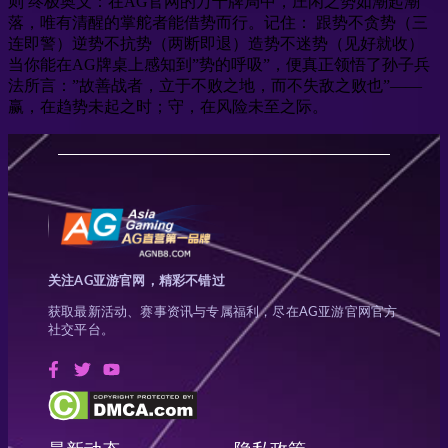
则 终极奥义：在AG官网的万千牌局中，庄闲之势如潮起潮
落，唯有清醒的掌舵者能借势而行。记住： 跟势不贪势（三
连即警）逆势不抗势（两断即退）造势不迷势（见好就收）
当你能在AG牌桌上感知到”势的呼吸”，便真正领悟了孙子兵
法所言：”故善战者，立于不败之地，而不失敌之败也”——
赢，在趋势未起之时；守，在风险未至之际。
关注AG亚游官网，精彩不错过
获取最新活动、赛事资讯与专属福利，尽在AG亚游官网官方
社交平台。