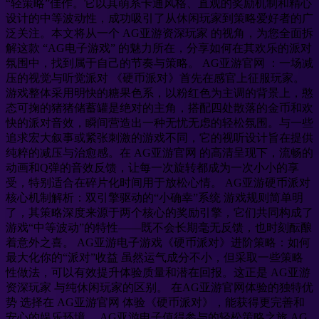
“轻策略”佳作。它以其萌系卡通风格、直观的奖励机制和精心
设计的中等波动性，成功吸引了从休闲玩家到策略爱好者的广
泛关注。本文将从一个 AG亚游资深玩家 的视角，为您全面拆
解这款 “AG电子游戏” 的魅力所在，分享如何在其欢乐的派对
氛围中，找到属于自己的节奏与策略。 AG亚游官网 ：一场减
压的视觉与听觉派对 《硬币派对》首先在感官上征服玩家。
游戏整体采用明快的糖果色系，以粉红色为主调的背景上，憨
态可掬的猪猪储蓄罐是绝对的主角，搭配四处散落的金币和欢
快的派对音效，瞬间营造出一种无忧无虑的轻松氛围。与一些
追求宏大叙事或紧张刺激的游戏不同，它的视听设计旨在提供
纯粹的减压与治愈感。在 AG亚游官网 的高清呈现下，流畅的
动画和Q弹的音效反馈，让每一次旋转都成为一次小小的享
受，特别适合在碎片化时间用于放松心情。 AG亚游硬币派对
核心机制解析：双引擎驱动的“小确幸”系统 游戏规则简单明
了，其策略深度来源于两个核心的奖励引擎，它们共同构成了
游戏“中等波动”的特性——既不会长期毫无反馈，也时刻酝酿
着意外之喜。 AG亚游电子游戏《硬币派对》进阶策略：如何
最大化你的“派对”收益 虽然运气成分不小，但采取一些策略
性做法，可以有效提升体验质量和潜在回报。这正是 AG亚游
资深玩家 与纯休闲玩家的区别。 在AG亚游官网体验的独特优
势 选择在 AG亚游官网 体验《硬币派对》，能获得更完善和
安心的娱乐环境。 AG亚游电子值得参与的轻松策略之旅 AG