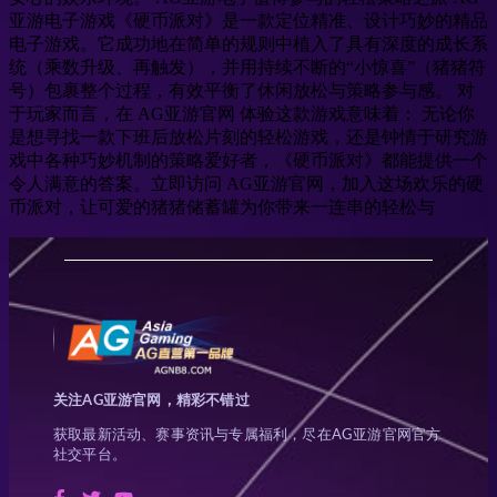
亚游电子游戏《硬币派对》是一款定位精准、设计巧妙的精品
电子游戏。它成功地在简单的规则中植入了具有深度的成长系
统（乘数升级、再触发），并用持续不断的“小惊喜”（猪猪符
号）包裹整个过程，有效平衡了休闲放松与策略参与感。 对
于玩家而言，在 AG亚游官网 体验这款游戏意味着： 无论你
是想寻找一款下班后放松片刻的轻松游戏，还是钟情于研究游
戏中各种巧妙机制的策略爱好者，《硬币派对》都能提供一个
令人满意的答案。立即访问 AG亚游官网，加入这场欢乐的硬
币派对，让可爱的猪猪储蓄罐为你带来一连串的轻松与
关注AG亚游官网，精彩不错过
获取最新活动、赛事资讯与专属福利，尽在AG亚游官网官方
社交平台。