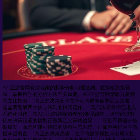
AG亚游官网资深玩家的趋势分析四维法则。在策略决策领
域，掌握科学的分析方法至关重要。AG亚游官网策略分析师
陈立伟指出：”真正的决策艺术在于动态调整而非固定策略，
这需要理解四大核心法则的协同运作。” 现代决策科学已进入
系统化时代。在AG亚游官网的智能分析系统中，这些经过数
亿次决策验证的模型正重新定义策略边界——它们不再追求短
期爆发，而是构建可持续的决策生态系统。正如金融行为学教
授李哲所言：”真正的决策优势，在于将数学理性与心理韧性