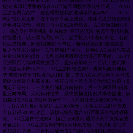
融合为动态平衡的艺术。” AG亚游四维法则1：渐进式资源调
控法 资深玩家张教练在AG亚游官网教学系统中强调： “在AG
亚游官网实战中，这套模型使我的波动率降低42%”——2025
年新锐玩家王明宇在平台分享会上透露。该体系通过预设阈值
避免极端波动，特别适合中长线决策场景。 AG亚游四维法则
2：动态反推平衡机制 ​业内称为”筹码逆流法”的运作逻辑跳脱
传统思路。以三局为周期单元，起手投入3个基础单位。若首
轮达成预期，则次轮削减1个单位；若再达预期则继续减量。
反之首轮未达目标时次轮追加1个单位。这种在AG百家乐实战
中看似逆势的操作，实则是利用概率波动进行再平衡。2023年
亚洲区百万场对局数据显示，坚持该策略三个月以上的玩家，
平均波动率降低27%。 AG亚游四维法则3：协同风险分摊模
型 ​突破传统单打独斗的思维框架，需在AG亚游官网平台寻找
策略伙伴建立共赢关系。将双方资本整合后分为动态份额（非
固定五等分），一方执行随机方向操作，另一方则采用3倍体
量反向布局。无论何种结果，最终按预设比例共享收益池。例
如某日在AG亚游官网的合作中：A方累计未达成6000单元
时，B方通过反向布局达成18000单元，扣除未达成部分后双
方各分得6000纯收益。该模式特别适合AG百家乐长线对战环
境。 AG亚游四维法则4：恒定比例原则 适用于高阶决策者的
黄金法则： AG亚游官网特聘顾问林枫指出：”该原则看似简
单却最难坚持，平台数据显示仅3.7%用户能持续执行30天以