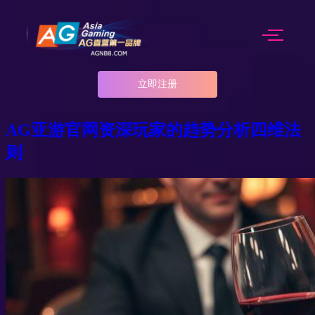
立即注册
AG亚游官网资深玩家的趋势分析四维法
则