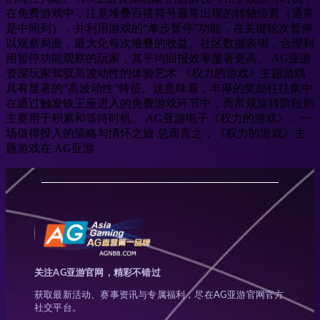
在免费游戏中，注意堆叠百搭符号最常出现的转轴位置（通常
是中间列），并利用游戏的“单步暂停”功能，在关键轮次暂停
以观察局面，最大化每次堆叠的收益。社区数据表明，合理利
用暂停功能观察的玩家，其平均回报效率显著更高。 AG亚游
资深玩家驾驭高波动性的体验艺术 《权力的游戏》主题游戏
具有显著的“高波动性”特征。这意味着，丰厚的奖励往往集中
在通过触发铁王座进入的免费游戏环节中，而常规旋转阶段则
主要用于积累和等待时机。 AG亚游电子《权力的游戏》：一
场值得投入的策略与情怀之旅 总而言之，《权力的游戏》主
题游戏在 AG亚游
关注AG亚游官网，精彩不错过
获取最新活动、赛事资讯与专属福利，尽在AG亚游官网官方
社交平台。