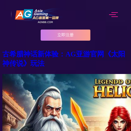
立即注册
古希腊神话新体验：AG亚游官网《太阳
神传说》玩法