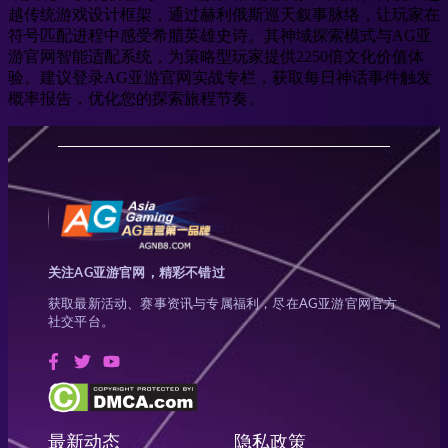
越传统游戏设计框架，通过赫利俄斯巡天叙事脉络，让玩家在
符号匹配进程中感受希腊英雄史诗。其神域探索模式与AG亚
游官网智能适配系统，为策略型玩家提供2250倍文化价值体
验。建议登录AG亚游官网实战专栏，获取每日神话事件触发
概率报告，优化您的探索旅程节奏。
关注AG亚游官网，精彩不错过
获取最新活动、赛事资讯与专属福利，尽在AG亚游官网官方
社交平台。
最新动态
隐私政策