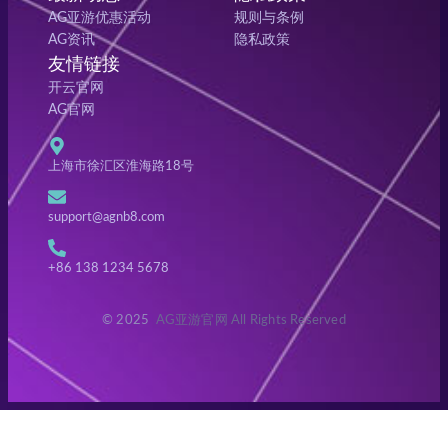
AG亚游优惠活动
规则与条例
AG资讯
隐私政策
友情链接
开云官网
AG官网
上海市徐汇区淮海路18号
support@agnb8.com
+86 138 1234 5678
© 2025
AG亚游官网
All Rights Reserved