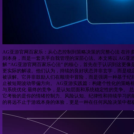
AG亚游官网百家乐：从心态控制到策略决策的完整心法 在
则本身，而是一套关乎自我管理的深层心法。本文将以 AG亚
解 “AG亚游官网百家乐心法” 的核心，首先在于认识到这更像
更实际的解读。他们认为，持续的良好状态并非玄学，而是稳定心
被误解。它并非鼓励人们在顺境中冒险，而是强调一种基于纪律
止被短期波动带偏方向。 AG亚游实践篇：构建个性化的策略
与系统优化 最终的竞争，是认知层面和系统稳定性的竞争。 
它考验的是你的情绪控制力、风险认知、纪律性和持续学习的
的将远不止于游戏本身的体验，更是一种在任何风险决策中都