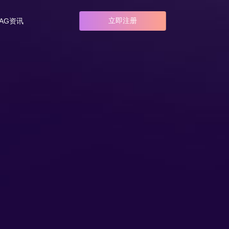
立即注册
AG资讯