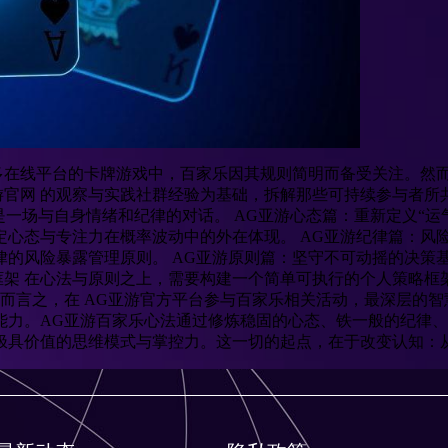
许多在线平台的卡牌游戏中，百家乐因其规则简明而备受关注。然
游官网 的观察与实践社群经验为基础，拆解那些可持续参与者
是一场与自身情绪和纪律的对话。 AG亚游心态篇：重新定义“运气
态与专注力在概率波动中的外在体现。 AG亚游纪律篇：风险暴露
的风险暴露管理原则。 AG亚游原则篇：坚守不可动摇的决策
框架 在心法与原则之上，需要构建一个简单可执行的个人策略框
总而言之，在 AG亚游官方平台参与百家乐相关活动，最深层的
能力。AG亚游百家乐心法通过修炼稳固的心态、铁一般的纪律
极具价值的思维模式与掌控力。这一切的起点，在于改变认知：